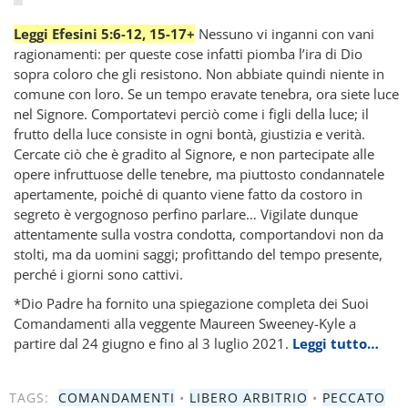
Leggi Efesini 5:6-12, 15-17+
Nessuno vi inganni con vani
ragionamenti: per queste cose infatti piomba l’ira di Dio
sopra coloro che gli resistono. Non abbiate quindi niente in
comune con loro. Se un tempo eravate tenebra, ora siete luce
nel Signore. Comportatevi perciò come i figli della luce; il
frutto della luce consiste in ogni bontà, giustizia e verità.
Cercate ciò che è gradito al Signore, e non partecipate alle
opere infruttuose delle tenebre, ma piuttosto condannatele
apertamente, poiché di quanto viene fatto da costoro in
segreto è vergognoso perfino parlare… Vigilate dunque
attentamente sulla vostra condotta, comportandovi non da
stolti, ma da uomini saggi; profittando del tempo presente,
perché i giorni sono cattivi.
*Dio Padre ha fornito una spiegazione completa dei Suoi
Comandamenti alla veggente Maureen Sweeney-Kyle a
partire dal 24 giugno e fino al 3 luglio 2021.
Leggi tutto…
TAGS:
COMANDAMENTI
•
LIBERO ARBITRIO
•
PECCATO