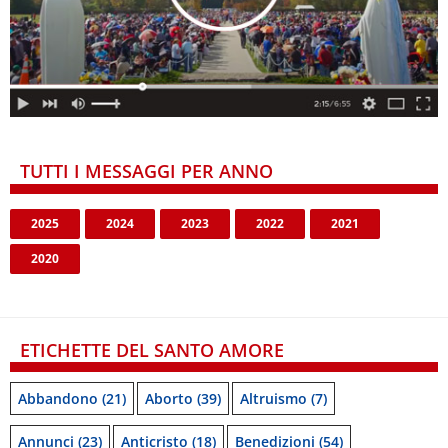
TUTTI I MESSAGGI PER ANNO
2025
2024
2023
2022
2021
2020
ETICHETTE DEL SANTO AMORE
Abbandono
(21)
Aborto
(39)
Altruismo
(7)
Annunci
(23)
Anticristo
(18)
Benedizioni
(54)