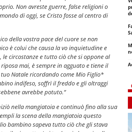
V
prio. Non avreste guerre, false religioni o
p
d
mondo di oggi, se Cristo fosse al centro di
F
S
co della vostra pace del cuore se non
M
ico è colui che causa la vo inquietudine e
n
 le circostanze e tutto ciò che si oppone al
A
riposa mai, è sempre in agguato e tiene il
il tuo Natale ricordando come Mio Figlio*
no indifeso, soffrì il freddo e gli oltraggi
 sebbene avrebbe potuto.”
niziò nella mangiatoia e continuò fino alla sua
templi la scena della mangiatoia questo
lio bambino sapeva tutto ciò che gli stava