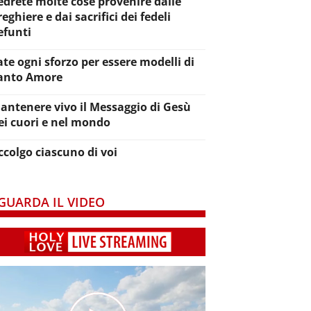
edrete molte cose provenire dalle
reghiere e dai sacrifici dei fedeli
efunti
ate ogni sforzo per essere modelli di
anto Amore
antenere vivo il Messaggio di Gesù
ei cuori e nel mondo
ccolgo ciascuno di voi
GUARDA IL VIDEO