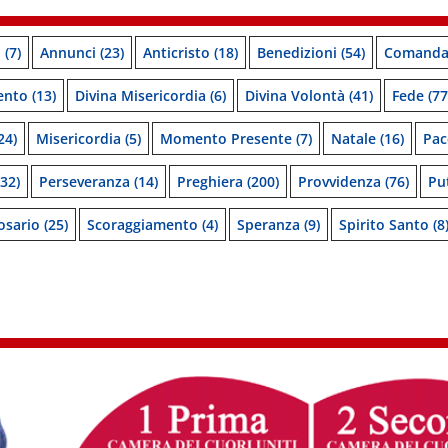
o
(7)
Annunci
(23)
Anticristo
(18)
Benedizioni
(54)
Comanda
ento
(13)
Divina Misericordia
(6)
Divina Volontà
(41)
Fede
(77
24)
Misericordia
(5)
Momento Presente
(7)
Natale
(16)
Pac
32)
Perseveranza
(14)
Preghiera
(200)
Provvidenza
(76)
Pu
osario
(25)
Scoraggiamento
(4)
Speranza
(9)
Spirito Santo
(8