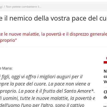
gi
/
Non potete combattere il...
il nemico della vostra pace del c
utte le nuove malattie, la povertà e il disprezzo general
 proprio"
e Maria:
N
igli, oggi vi offro i migliori auguri per il
c
V
empre la pace del cuore. La pace non viene a
r proprio. La pace è il frutto del Santo Amore*.
C
d
gli uomini, tutte le nuove malattie, la povertà e
ell’uomo l’uno per l’altro, sono il cattivo