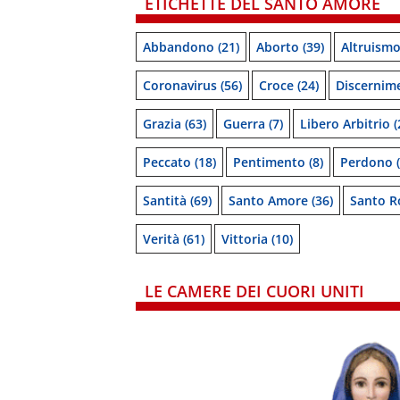
ETICHETTE DEL SANTO AMORE
Abbandono
(21)
Aborto
(39)
Altruism
Coronavirus
(56)
Croce
(24)
Discernim
Grazia
(63)
Guerra
(7)
Libero Arbitrio
(
Peccato
(18)
Pentimento
(8)
Perdono
(
Santità
(69)
Santo Amore
(36)
Santo R
Verità
(61)
Vittoria
(10)
LE CAMERE DEI CUORI UNITI