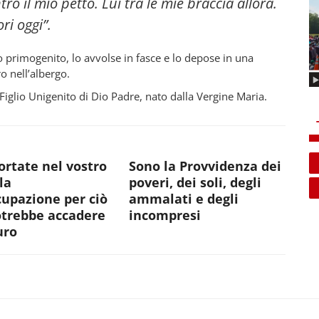
o il mio petto. Lui tra le mie braccia allora.
ori oggi”.
io primogenito, lo avvolse in fasce e lo depose in una
o nell’albergo.
Figlio Unigenito di Dio Padre, nato dalla Vergine Maria.
rtate nel vostro
Sono la Provvidenza dei
la
poveri, dei soli, degli
upazione per ciò
ammalati e degli
otrebbe accadere
incompresi
uro