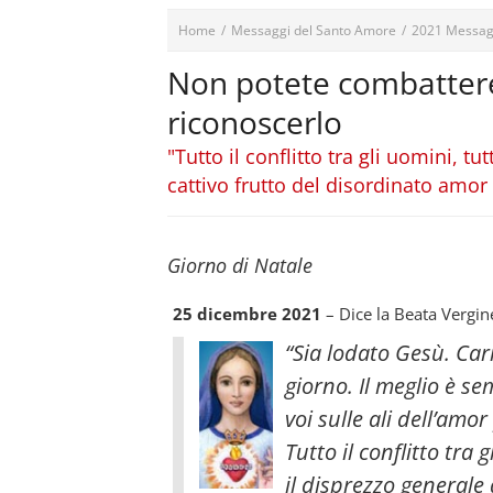
Home
/
Messaggi del Santo Amore
/
2021 Messag
Non potete combattere 
riconoscerlo
"Tutto il conflitto tra gli uomini, t
cattivo frutto del disordinato amor
Giorno di Natale
25 dicembre 2021
– Dice la Beata Vergin
“Sia lodato Gesù. Cari f
giorno. Il meglio è s
voi sulle ali dell’amo
Tutto il conflitto tra 
il disprezzo generale d