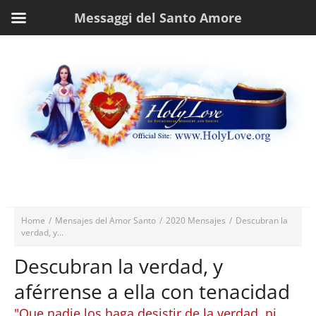
Messaggi del Santo Amore
Home
/
Mensajes del Amor Santo
/
2020 Mensajes
/
Descubran la
verdad, y...
Descubran la verdad, y
aférrense a ella con tenacidad
"Que nadie los haga desistir de la verdad, ni