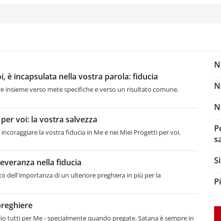
N
i, è incapsulata nella vostra parola: fiducia
N
e insieme verso mete specifiche e verso un risultato comune.
N
 per voi: la vostra salvezza
P
incoraggiare la vostra fiducia in Me e nei Miei Progetti per voi.
s
S
severanza nella fiducia
o dell'importanza di un ulteriore preghiera in più per la
P
preghiere
glio tutti per Me - specialmente quando pregate. Satana è sempre in