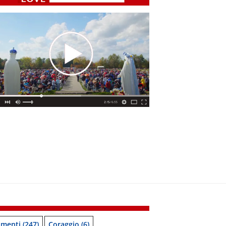
menti
(247)
Coraggio
(6)