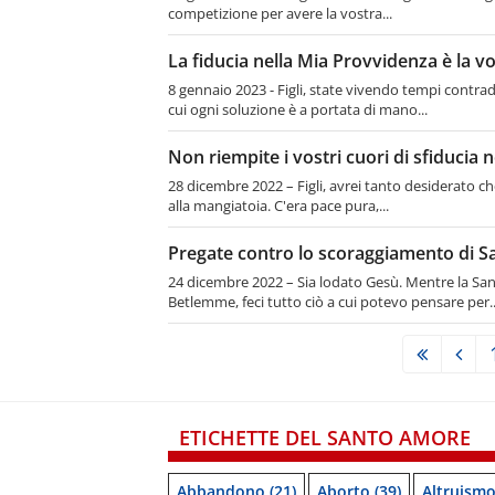
competizione per avere la vostra...
La fiducia nella Mia Provvidenza è la v
8 gennaio 2023 - Figli, state vivendo tempi contra
cui ogni soluzione è a portata di mano...
Non riempite i vostri cuori di sfiducia 
28 dicembre 2022 – Figli, avrei tanto desiderato 
alla mangiatoia. C'era pace pura,...
Pregate contro lo scoraggiamento di S
24 dicembre 2022 – Sia lodato Gesù. Mentre la Sa
Betlemme, feci tutto ciò a cui potevo pensare per..
ETICHETTE DEL SANTO AMORE
Abbandono
(21)
Aborto
(39)
Altruism