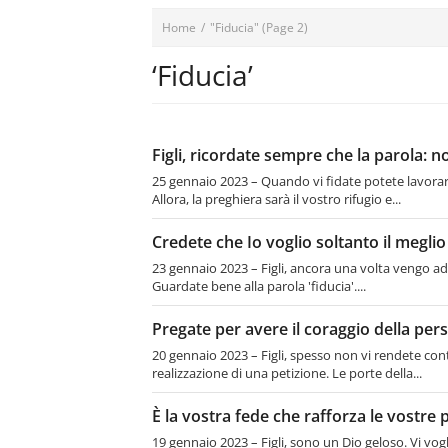
Home
/
"Fiducia"
(Page 2)
‘Fiducia’
Figli, ricordate sempre che la parola: no
25 gennaio 2023 – Quando vi fidate potete lavorar
Allora, la preghiera sarà il vostro rifugio e...
Credete che Io voglio soltanto il meglio
23 gennaio 2023 – Figli, ancora una volta vengo ad 
Guardate bene alla parola 'fiducia'....
Pregate per avere il coraggio della per
20 gennaio 2023 – Figli, spesso non vi rendete cont
realizzazione di una petizione. Le porte della...
È la vostra fede che rafforza le vostre 
19 gennaio 2023 – Figli, sono un Dio geloso. Vi vo