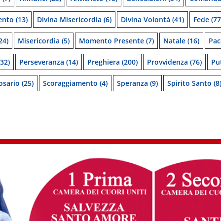
ento
(13)
Divina Misericordia
(6)
Divina Volontà
(41)
Fede
(77
24)
Misericordia
(5)
Momento Presente
(7)
Natale
(16)
Pac
32)
Perseveranza
(14)
Preghiera
(200)
Provvidenza
(76)
Pu
osario
(25)
Scoraggiamento
(4)
Speranza
(9)
Spirito Santo
(8