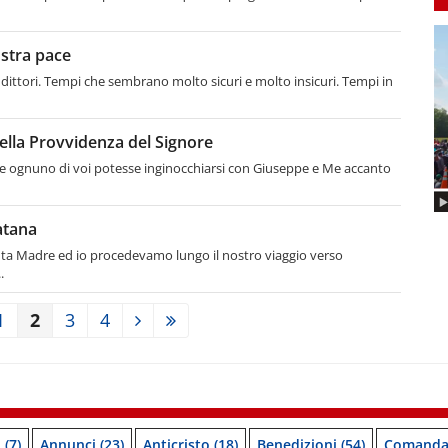
ostra pace
ddittori. Tempi che sembrano molto sicuri e molto insicuri. Tempi in
nella Provvidenza del Signore
che ognuno di voi potesse inginocchiarsi con Giuseppe e Me accanto
atana
nta Madre ed io procedevamo lungo il nostro viaggio verso
.
1
2
3
4
o
(7)
Annunci
(23)
Anticristo
(18)
Benedizioni
(54)
Comanda