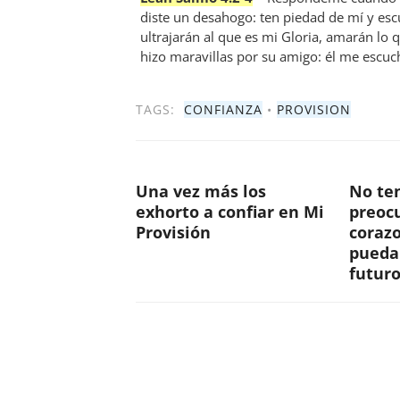
diste un desahogo: ten piedad de mí y esc
ultrajarán al que es mi Gloria, amarán lo
hizo maravillas por su amigo: él me escuc
TAGS:
CONFIANZA
•
PROVISION
Una vez más los
No te
exhorto a confiar en Mi
preoc
Provisión
corazo
pueda
futur