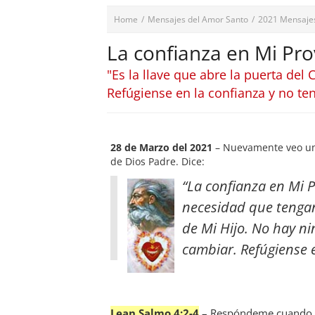
Home
/
Mensajes del Amor Santo
/
2021 Mensaje
La confianza en Mi Pr
"Es la llave que abre la puerta de
Refúgiense en la confianza y no t
28 de Marzo del 2021
– Nuevamente veo una
de Dios Padre. Dice:
“La confianza en Mi 
necesidad que tengan.
de Mi Hijo. No hay n
cambiar. Refúgiense 
Lean Salmo 4:2-4
– Respóndeme cuando te