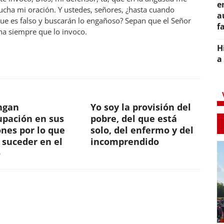
e
ucha mi oración. Y ustedes, señores, ¿hasta cuando
a
 que es falso y buscarán lo engañoso? Sepan que el Señor
f
ha siempre que lo invoco.
H
a
ngan
Yo soy la provisión del
upación en sus
pobre, del que está
nes por lo que
solo, del enfermo y del
 suceder en el
incomprendido
o