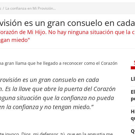
s
/
La confianza en Mi Provisión...
ovisión es un gran consuelo en cad
l Corazón de Mi Hijo. No hay ninguna situación que la
engan miedo"
 gran llama que he llegado a reconocer como el Corazón
Provisión es un gran consuelo en cada
L
 Es la llave que abre la puerta del Corazón
E
inguna situación que la confianza no pueda
p
en la confianza y no tengan miedo
.”
H
q
Q
 invoco, Dios, mi defensor, tú, que en la angustia me