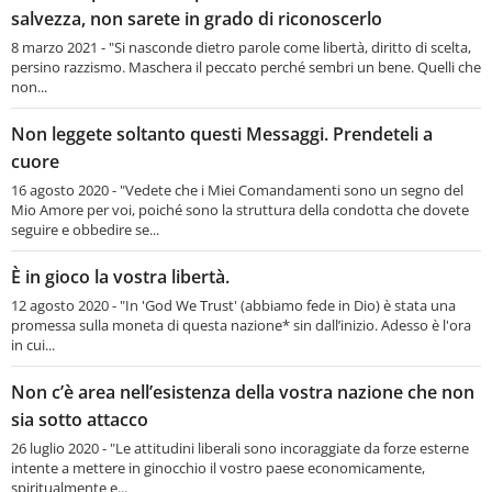
salvezza, non sarete in grado di riconoscerlo
8 marzo 2021 - "Si nasconde dietro parole come libertà, diritto di scelta,
persino razzismo. Maschera il peccato perché sembri un bene. Quelli che
non...
Non leggete soltanto questi Messaggi. Prendeteli a
cuore
16 agosto 2020 - "Vedete che i Miei Comandamenti sono un segno del
Mio Amore per voi, poiché sono la struttura della condotta che dovete
seguire e obbedire se...
È in gioco la vostra libertà.
12 agosto 2020 - "In 'God We Trust' (abbiamo fede in Dio) è stata una
promessa sulla moneta di questa nazione* sin dall’inizio. Adesso è l'ora
in cui...
Non c’è area nell’esistenza della vostra nazione che non
sia sotto attacco
26 luglio 2020 - "Le attitudini liberali sono incoraggiate da forze esterne
intente a mettere in ginocchio il vostro paese economicamente,
spiritualmente e...