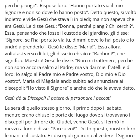
perché piangi?”. Rispose loro: “Hanno portato via il mio
Signore e non so dove lo hanno posto”. Detto questo, si voltò
indietro e vide Gesù che stava lì in piedi; ma non sapeva che
era Gesù. Le disse Gesù: “Donna, perché piangi? Chi cerchi?”.
Essa, pensando che fosse il custode del giardino, gli disse:
“Signore, se l’hai portato via tu, dimmi dove lo hai posto e io
andrò a prenderlo”. Gesù le disse: “Maria!”. Essa allora,
voltatasi verso di lui, gli disse in ebraico: “Rabbunì!”, che
significa: Maestro! Gesù le disse: “Non mi trattenere, perché
non sono ancora salito al Padre; ma và dai miei fratelli e dì
loro: Io salgo al Padre mio e Padre vostro, Dio mio e Dio
vostro”. Maria di Màgdala andò subito ad annunziare ai
discepoli: “Ho visto il Signore” e anche ciò che le aveva detto.
Gesù dà ai Discepoli il potere di perdonare i peccati
La sera di quello stesso giorno, il primo dopo il sabato,
mentre erano chiuse le porte del luogo dove si trovavano i
discepoli per timore dei Giudei, venne Gesù, si fermò in
mezzo a loro e disse: “Pace a voi!”. Detto questo, mostrò loro
le mani e il costato. E i discepoli gioirono al vedere il Signore.