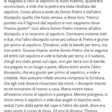
di Màgdala si recò al sepolcro di buon mattino, quand’era
ancora buio, e vide che la pietra era stata ribaltata dal
sepolcro. Corse allora e andò da Simon Pietro e dall’altro
discepolo, quello che Gesù amava, e disse loro: “Hanno
portato via il Signore dal sepolcro e non sappiamo dove
l’hanno posto!”. Uscì allora Simon Pietro insieme all’altro
discepolo, e si recarono al sepolcro. Correvano insieme tutti
e due, ma l’altro discepolo corse più veloce di Pietro e giunse
per primo al sepolcro. Chinatosi, vide le bende per terra, ma
non entrò. Giunse intanto anche Simon Pietro che lo seguiva
ed entrò nel sepolcro e vide le bende per terra, e il sudario,
che gli era stato posto sul capo, non per terra con le bende,
ma piegato in un luogo a parte. Allora entrò anche l’altro
discepolo, che era giunto per primo al sepolcro, e vide e
credette. Non avevano infatti ancora compreso la Scrittura,
che egli cioè doveva risuscitare dai morti. I discepoli intanto
se ne tornarono di nuovo a casa. Maria invece stava
all’esterno vicino al sepolcro e piangeva. Mentre piangeva, si
chinò verso il sepolcro e vide due angeli in bianche vesti,
seduti l’uno dalla parte del capo e l’altro dei piedi, dove era
stato posto il corpo di Gesù. Ed essi le dissero: “Donna,