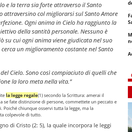
d
lo e la terra sia forte attraverso il Santo
o attraversino col migliorarsi sul Santo Amore
F
erfezione. Ogni anima in Cielo ha raggiunto la
S
iettivo della santità personale. Nessuno è
M
iò su cui ogni anima viene giudicata nel suo
n
a cerca un miglioramento costante nel Santo
A
del Cielo. Sono così compiaciuto di quelli che
one la loro meta nella vita.”
ite
la legge regale
(1) secondo la Scrittura: amerai il
a se fate distinzione di persone, commettete un peccato e
i. Poiché chiunque osservi tutta la legge, ma la
a colpevole di tutto.
no di Cristo (2: 5), la quale incorpora le leggi