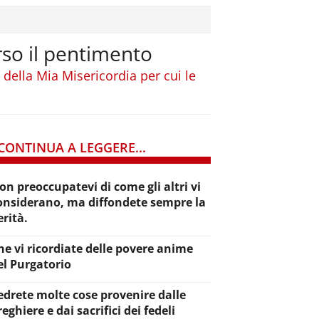
rso il pentimento
o della Mia Misericordia per cui le
CONTINUA A LEGGERE...
on preoccupatevi di come gli altri vi
onsiderano, ma diffondete sempre la
erità.
he vi ricordiate delle povere anime
el Purgatorio
edrete molte cose provenire dalle
reghiere e dai sacrifici dei fedeli