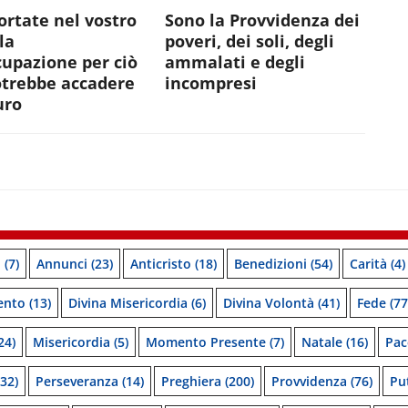
rtate nel vostro
Sono la Provvidenza dei
la
poveri, dei soli, degli
upazione per ciò
ammalati e degli
otrebbe accadere
incompresi
uro
o
(7)
Annunci
(23)
Anticristo
(18)
Benedizioni
(54)
Carità
(4)
ento
(13)
Divina Misericordia
(6)
Divina Volontà
(41)
Fede
(77
24)
Misericordia
(5)
Momento Presente
(7)
Natale
(16)
Pac
32)
Perseveranza
(14)
Preghiera
(200)
Provvidenza
(76)
Pu