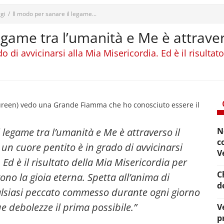
gi
/
Il modo per sanare il legame...
legame tra l’umanità e Me è attrave
o di avvicinarsi alla Mia Misericordia. Ed è il risultat
"
ureen) vedo una Grande Fiamma che ho conosciuto essere il
 legame tra l’umanità e Me è attraverso il
N
c
un cuore pentito è in grado di avvicinarsi
V
 Ed è il risultato della Mia Misericordia per
C
ono la gioia eterna. Spetta all’anima di
d
alsiasi peccato commesso durante ogni giorno
ue debolezze il prima possibile
.”
V
p