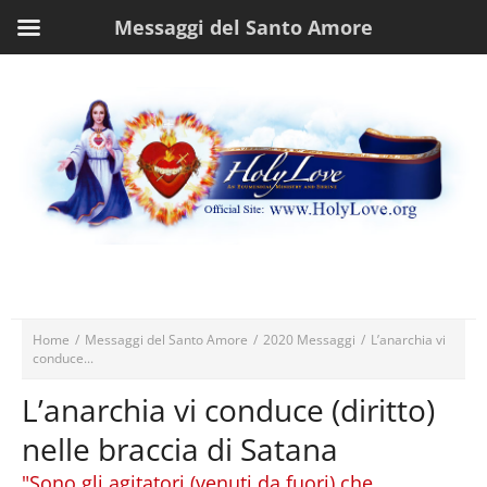
Messaggi del Santo Amore
Home
/
Messaggi del Santo Amore
/
2020 Messaggi
/
L’anarchia vi
conduce...
L’anarchia vi conduce (diritto)
nelle braccia di Satana
"Sono gli agitatori (venuti da fuori) che