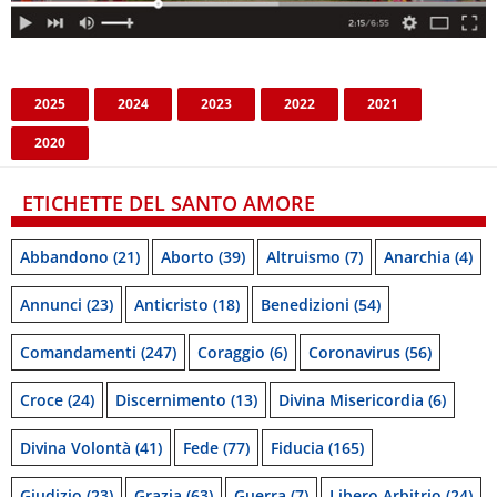
2025
2024
2023
2022
2021
2020
ETICHETTE DEL SANTO AMORE
Abbandono
(21)
Aborto
(39)
Altruismo
(7)
Anarchia
(4)
Annunci
(23)
Anticristo
(18)
Benedizioni
(54)
Comandamenti
(247)
Coraggio
(6)
Coronavirus
(56)
Croce
(24)
Discernimento
(13)
Divina Misericordia
(6)
Divina Volontà
(41)
Fede
(77)
Fiducia
(165)
Giudizio
(23)
Grazia
(63)
Guerra
(7)
Libero Arbitrio
(24)